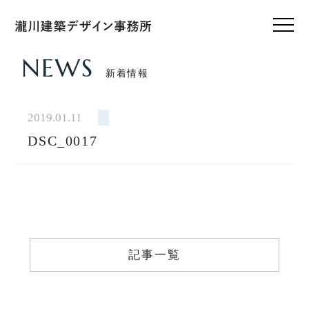
NEWS
新着情報
HOME
ホーム
2019.01.11
DSC_0017
CONCEPT
私たちのこと
WORKS
設計実績
VOICE
記事一覧
お客様の声
FEATURE
私たちの家づくり