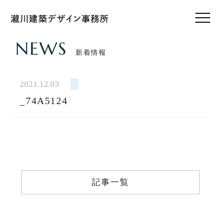
NEWS
新着情報
HOME
ホーム
2021.12.03
_74A5124
CONCEPT
私たちのこと
WORKS
設計実績
VOICE
記事一覧
お客様の声
FEATURE
私たちの家づくり