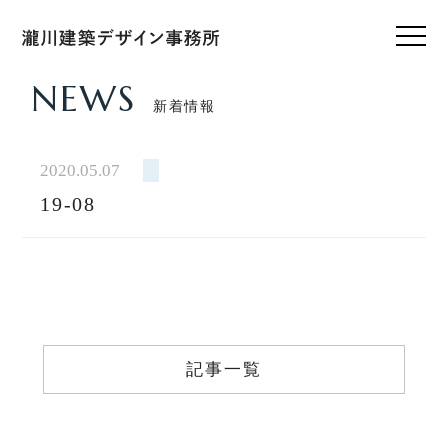
NEWS
新着情報
HOME
ホーム
2020.05.07
19-08
CONCEPT
私たちのこと
WORKS
設計実績
VOICE
記事一覧
お客様の声
FEATURE
私たちの家づくり