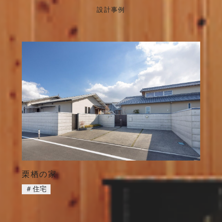
設計事例
栗栖の家
＃住宅