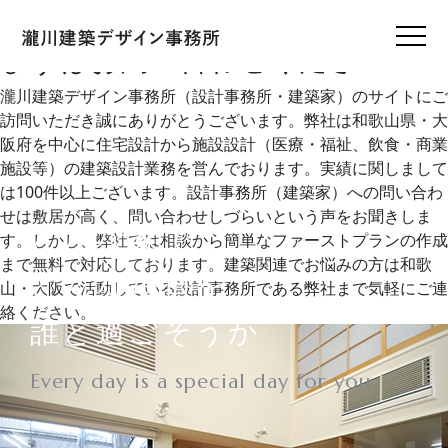
未分類
まずはお問い合わせください
瀧川建築デザイン事務所（設計事務所・建築家）のサイトにご
訪問いただき誠にありがとうございます。弊社は和歌山県・大
HOME
ホーム
阪府を中心に住宅設計から施設設計（医療・福祉、飲食・商業
施設等）の建築設計業務を営んでおります。実績に関しまして
は100件以上ございます。設計事務所（建築家）への問い合わ
CONCEPT
私たちのこと
せは敷居が高く、問い合わせしづらいという声をお聞きしま
どんな家で
す。しかし、弊社では相談から簡単なファーストプランの作成
まで無料で対応しております。建築関連でお悩みの方は和歌
WORKS
どんな毎日を
設計実績
山・大阪で活動している設計事務所である弊社まで気軽にご連
絡ください。
誰と過ごそうか
VOICE
お客様の声
Every day is a special day for you
FEATURE
私たちの家づくり