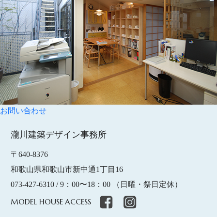
FLOW
家づくりの流れ
NEWS
お知らせ
MODEL HOUSE
モデルハウスのご案内
お問い合わせ
瀧川建築デザイン事務所
CONTACT
お問合せ
〒640-8376
和歌山県和歌山市新中通1丁目16
瀧川建築デザイン事務所
073-427-6310
/ 9：00〜18：00 （日曜・祭日定休）
MODEL HOUSE
ACCESS