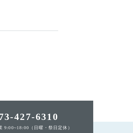
73-427-6310
業 9:00~18:00（日曜・祭日定休）