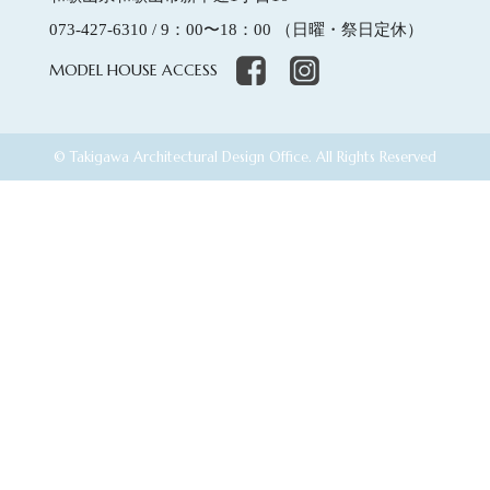
073-427-6310
/ 9：00〜18：00 （日曜・祭日定休）
MODEL HOUSE
ACCESS
© Takigawa Architectural Design Office. All Rights Reserved