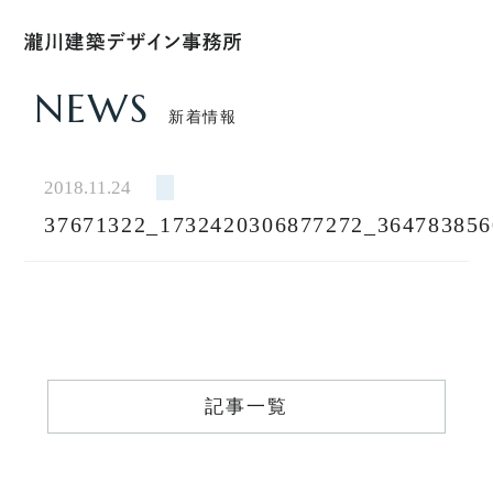
NEWS
新着情報
HOME
ホーム
2018.11.24
37671322_1732420306877272_364783856
CONCEPT
私たちのこと
WORKS
設計実績
VOICE
記事一覧
お客様の声
FEATURE
私たちの家づくり