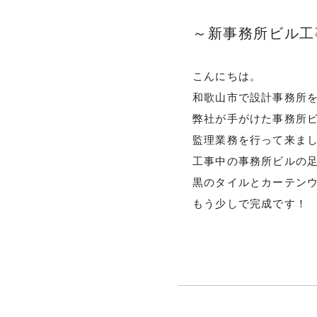
～新事務所ビル工
FLOW
家づく
こんにちは。
和歌山市で設計事務所
弊社が手がけた事務所
NEWS
監理業務を行って来ま
お知ら
工事中の事務所ビルの
黒のタイルとカーテン
もう少しで完成です！
MODEL HOU