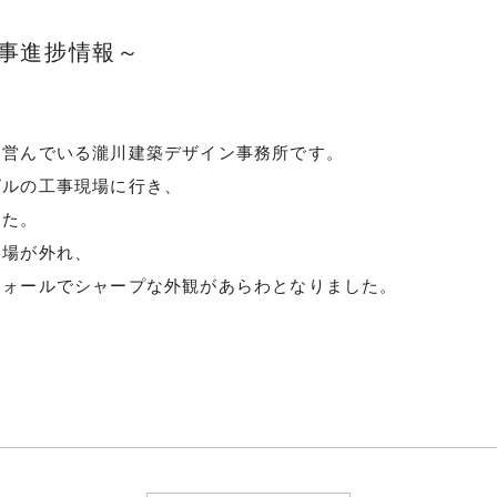
事進捗情報～
りの流れ
を営んでいる瀧川建築デザイン事務所です。
ビルの工事現場に行き、
した。
せ
足場が外れ、
ウォールでシャープな外観があらわとなりました。
SE
モデルハウスのご案内