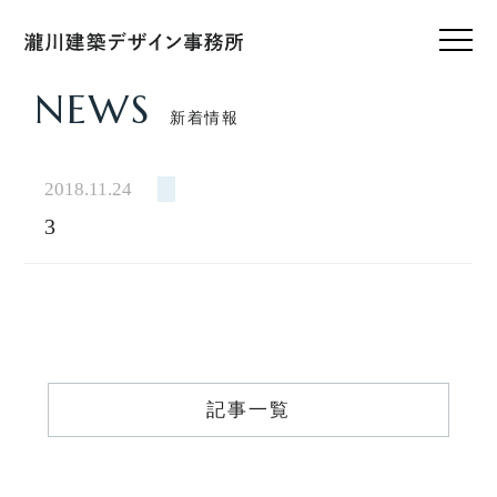
NEWS
新着情報
HOME
ホーム
2018.11.24
3
CONCEPT
私たちのこと
WORKS
設計実績
VOICE
記事一覧
お客様の声
FEATURE
私たちの家づくり