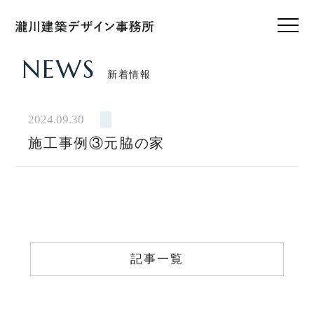
NEWS
新着情報
HOME
ホーム
2024.09.30
施工事例③元脇の家
CONCEPT
私たちのこと
WORKS
設計実績
VOICE
記事一覧
お客様の声
FEATURE
私たちの家づくり