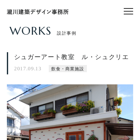
WORKS
設計事例
HOME
ホーム
シュガーアート教室 ル・シュクリエ
CONCEPT
私たちのこと
2017.09.13
飲食・商業施設
WORKS
設計実績
VOICE
お客様の声
FEATURE
私たちの家づくり