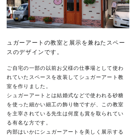
FLOW
家づくりの流れ
ュガーアートの教室と展示を兼ねたスペー
NEWS
お知らせ
スのデザインです。
MODEL HOUSE
ご自宅の一部の以前お父様の仕事場として使わ
モデルハウスのご案内
れていたスペースを改装してシュガーアート教
室を作りました。
CONTACT
お問合せ
シュガーアートとは結婚式などで使われる砂糖
を使った細かい細工の飾り物ですが、この教室
を主宰されている先生は何度も賞を取られてい
瀧川建築デザイン事務所
る有名な方です。
内部はいかにシュガーアートを美しく展示する