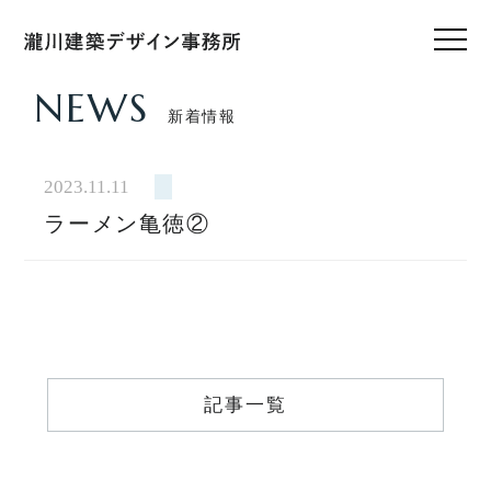
NEWS
新着情報
HOME
ホーム
2023.11.11
ラーメン亀徳②
CONCEPT
私たちのこと
WORKS
設計実績
VOICE
記事一覧
お客様の声
FEATURE
私たちの家づくり