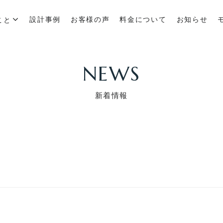
設計事例
お客様の声
料金について
お知らせ
こと
NEWS
新着情報
ム