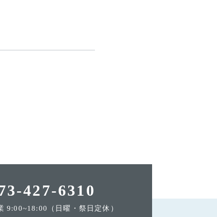
73-427-6310
業 9:00~18:00（日曜・祭日定休）