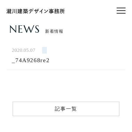
NEWS
新着情報
HOME
ホーム
2020.05.07
_74A9268re2
CONCEPT
私たちのこと
WORKS
設計実績
VOICE
記事一覧
お客様の声
FEATURE
私たちの家づくり