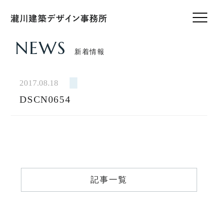
NEWS
新着情報
HOME
ホーム
2017.08.18
DSCN0654
CONCEPT
私たちのこと
WORKS
設計実績
VOICE
記事一覧
お客様の声
FEATURE
私たちの家づくり