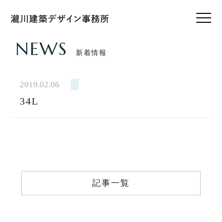
NEWS
新着情報
HOME
ホーム
2019.02.06
34L
CONCEPT
私たちのこと
WORKS
設計実績
VOICE
記事一覧
お客様の声
FEATURE
私たちの家づくり