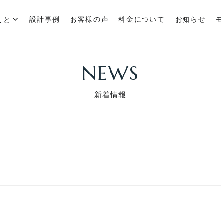
設計事例
お客様の声
料金について
お知らせ
こと
NEWS
新着情報
ム