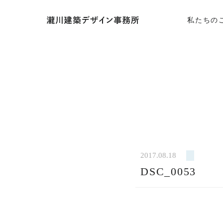
私たちの
2017.08.18
HOME
DSC_0053
ホー