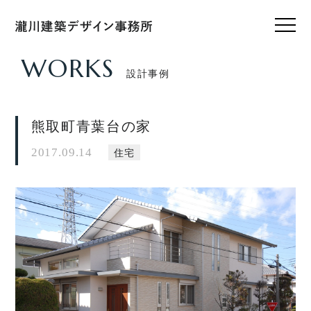
WORKS
設計事例
HOME
ホーム
熊取町青葉台の家
CONCEPT
私たちのこと
2017.09.14
住宅
WORKS
設計実績
VOICE
お客様の声
FEATURE
私たちの家づくり