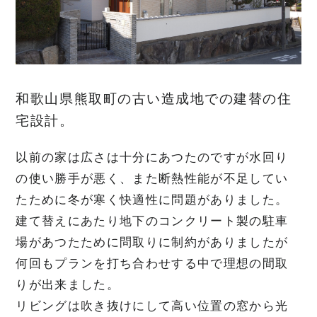
FLOW
家づくりの流れ
和歌山県熊取町の古い造成地での建替の住
NEWS
お知らせ
宅設計。
以前の家は広さは十分にあつたのですが水回り
MODEL HOUSE
モデルハウスのご案内
の使い勝手が悪く、また断熱性能が不足してい
たために冬が寒く快適性に問題がありました。
CONTACT
お問合せ
建て替えにあたり地下のコンクリート製の駐車
場があつたために問取りに制約がありましたが
何回もプランを打ち合わせする中で理想の間取
瀧川建築デザイン事務所
りが出来ました。
リビングは吹き抜けにして高い位置の窓から光