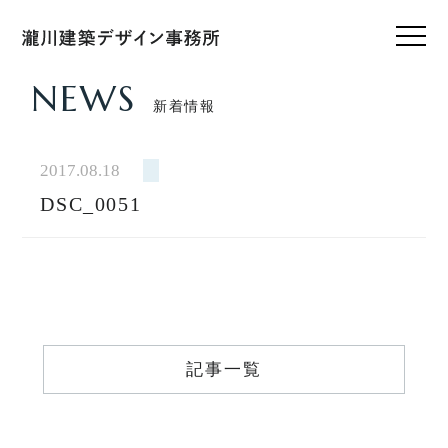
NEWS
新着情報
HOME
ホーム
2017.08.18
DSC_0051
CONCEPT
私たちのこと
WORKS
設計実績
VOICE
記事一覧
お客様の声
FEATURE
私たちの家づくり