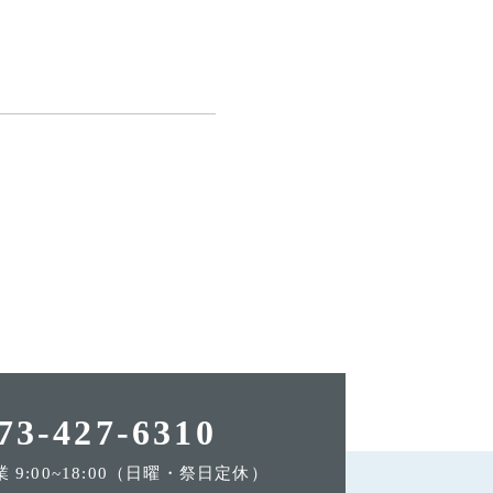
73-427-6310
業 9:00~18:00（日曜・祭日定休）