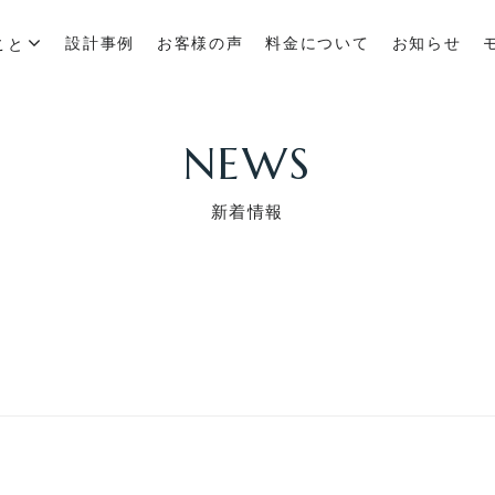
設計事例
お客様の声
料金について
お知らせ
こと
NEWS
新着情報
ム