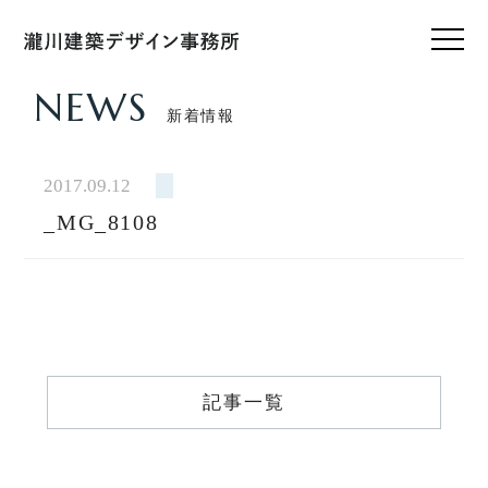
NEWS
新着情報
HOME
ホーム
2017.09.12
_MG_8108
CONCEPT
私たちのこと
WORKS
設計実績
VOICE
記事一覧
お客様の声
FEATURE
私たちの家づくり