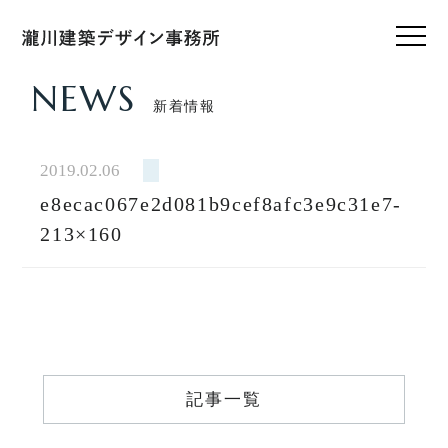
NEWS
新着情報
HOME
ホーム
2019.02.06
e8ecac067e2d081b9cef8afc3e9c31e7-
CONCEPT
私たちのこと
213×160
WORKS
設計実績
VOICE
お客様の声
記事一覧
FEATURE
私たちの家づくり