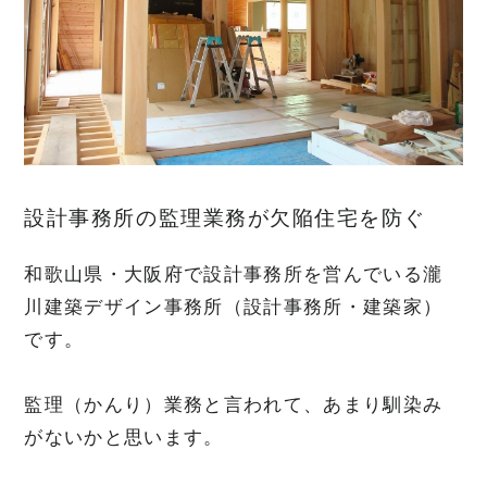
FLOW
家づくりの流れ
NEWS
お知らせ
設計事務所の監理業務が欠陥住宅を防ぐ
MODEL HOUSE
モデルハウスのご案内
和歌山県・大阪府で設計事務所を営んでいる瀧
川建築デザイン事務所（設計事務所・建築家）
CONTACT
お問合せ
です。
監理（かんり）業務と言われて、あまり馴染み
瀧川建築デザイン事務所
がないかと思います。