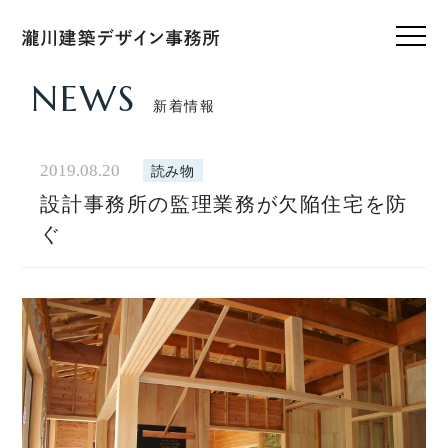
NEWS
新着情報
HOME
ホーム
2019.08.20
読み物
設計事務所の監理業務が欠陥住宅を防
CONCEPT
私たちのこと
ぐ
WORKS
設計実績
VOICE
お客様の声
FEATURE
私たちの家づくり