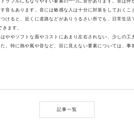
、トラブルにもなりやすい要素の一つに音があります。音は外
出す音もあります。音には敏感な人は十分に対策をしておくこ
をつけると、近くに道路などがありうるさい所でも、日常生活
ができます。
本はややソフトな面やコストにあまり左右されない、少しの工
した。特に熱や風や音など、目に見えない要素については、事
記事一覧