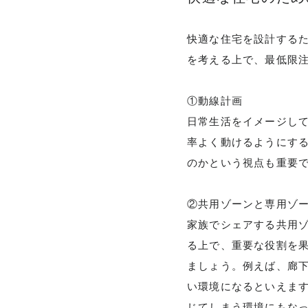
快適な住宅を設計する
FLOW
家づく
を考える上で、最低限
①動線計画
日常生活をイメージし
NEWS
率よく動けるようにす
お知ら
のかという視点も重要
②共用ゾーンと専用ゾ
MODEL HOU
家族でシェアする共用
る上で、重要な役割を
ましょう。例えば、廊
い環境になるといえま
じてしまう環境にもな