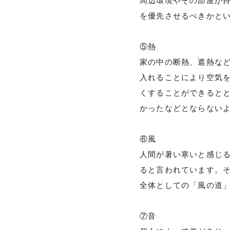
周辺環境やその部屋が
を優先させるべきかと
⑤熱
家の中の断熱、遮熱な
入れることにより空気
くすることができると
かったなどとならない
⑥風
人間が暑い寒いと感じ
ると言われています。
全体としての「風の道
⑦音