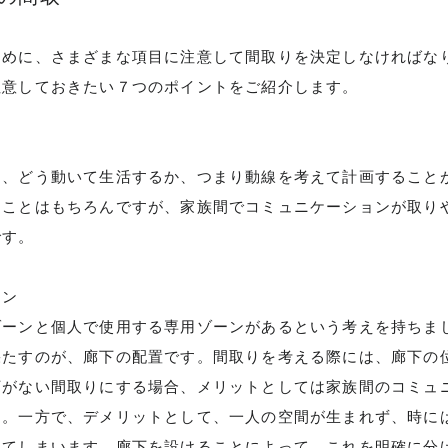
ために、さまざまな項目に注意して間取りを決定しなければな
りの流れ
注意しておきたい７つのポイントをご紹介します。
て、どう動いて生活するか、つまり動線を考えて計画すること
ることはもちろんですが、家族間でコミュニケーションが取り
せ
です。
ーン
SE
ゾーンと個人で使用する専用ゾーンがあるという考えを持ちま
モデルハウスのご案内
果たすのが、廊下の配置です。間取りを考える際には、廊下の
下がない間取りにする場合、メリットとしては家族間のコミュ
す。一方で、デメリットとして、一人の空間が生まれず、時に
ってしまいます。廊下を設けることによって、これを明確に分