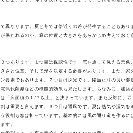
お問合せ
って異なります。夏と冬では倍近くの差が発生することもあり
光が保たれるのか、窓の位置と大きさをあらかじめ考えておく
ン事務所
て３つあります。１つ目は視認性です。窓を通して見える景色
大きさと位置、そして形を決定する必要があります。また、家
イン要素でもあります。２つ目は採光です。陽当たりの良い部
の電気代削減などの機能的効果も果たします。ちなみに、建築
は「床面積の１/７以上」と決まっています。また反対に、西
役割は重要と言えます。３つ目は通風です。夏は熱気や湿気を
いう役割も窓は担っています。基本的には風の通り道を作るに
います。