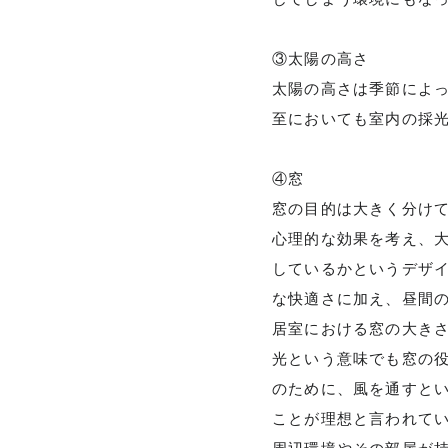
CONTACT
③太陽の高さ
太陽の高さは季節によ
至においても室内の採
瀧川建築デザイ
④窓
窓の目的は大きく分け
心理的な効果を考え、
しているかというデザ
な快適さに加え、昼間
居室における窓の大きさ
光という意味でも窓の
のために、風を通すと
ことが理想と言われて